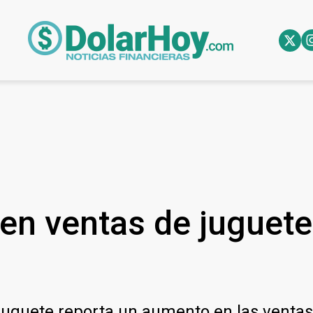
en ventas de juguetes
uguete reporta un aumento en las ventas d