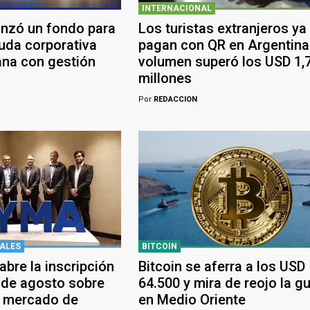
INTERNACIONAL
anzó un fondo para
Los turistas extranjeros ya
euda corporativa
pagan con QR en Argentina:
ana con gestión
volumen superó los USD 1,
millones
Por
REDACCION
ALES
BITCOIN
bre la inscripción
Bitcoin se aferra a los USD
 de agosto sobre
64.500 y mira de reojo la g
y mercado de
en Medio Oriente