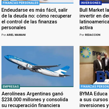
FINANZAS PERSONALES
INVERSIONES
Endeudarse es más fácil, salir
Bull Market l
de la deuda no: cómo recuperar
invertir en d
el control de las finanzas
latinoameric
personales
activa
Por
ARIEL MAMANI
Por
REDACCION
EMPRESAS
FINANZAS PERSON
Aerolíneas Argentinas ganó
BYMA Educa a
$238.000 millones y consolida
a sus cursos
su recuperación financiera
inversiones 