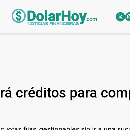
rá créditos para com
cuotas fijas, gestionables sin ir a una suc