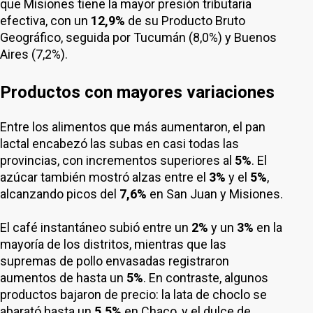
que Misiones tiene la mayor presión tributaria
efectiva, con un
12,9%
de su Producto Bruto
Geográfico, seguida por Tucumán (8,0%) y Buenos
Aires (7,2%).
Productos con mayores variaciones
Entre los alimentos que más aumentaron, el pan
lactal encabezó las subas en casi todas las
provincias, con incrementos superiores al
5%
. El
azúcar también mostró alzas entre el
3%
y el
5%
,
alcanzando picos del
7,6%
en San Juan y Misiones.
El café instantáneo subió entre un
2%
y un
3%
en la
mayoría de los distritos, mientras que las
supremas de pollo envasadas registraron
aumentos de hasta un
5%
. En contraste, algunos
productos bajaron de precio: la lata de choclo se
abarató hasta un
5,5%
en Chaco, y el dulce de