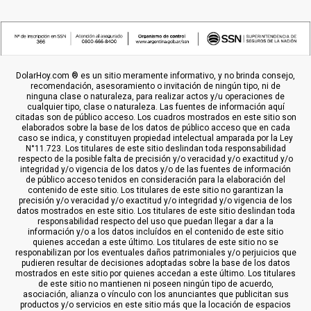
DolarHoy.com ® es un sitio meramente informativo, y no brinda consejo,
recomendación, asesoramiento o invitación de ningún tipo, ni de
ninguna clase o naturaleza, para realizar actos y/u operaciones de
cualquier tipo, clase o naturaleza. Las fuentes de información aquí
citadas son de público acceso. Los cuadros mostrados en este sitio son
elaborados sobre la base de los datos de público acceso que en cada
caso se indica, y constituyen propiedad intelectual amparada por la Ley
N°11.723. Los titulares de este sitio deslindan toda responsabilidad
respecto de la posible falta de precisión y/o veracidad y/o exactitud y/o
integridad y/o vigencia de los datos y/o de las fuentes de información
de público acceso tenidos en consideración para la elaboración del
contenido de este sitio. Los titulares de este sitio no garantizan la
precisión y/o veracidad y/o exactitud y/o integridad y/o vigencia de los
datos mostrados en este sitio. Los titulares de este sitio deslindan toda
responsabilidad respecto del uso que puedan llegar a dar a la
información y/o a los datos incluídos en el contenido de este sitio
quienes accedan a este último. Los titulares de este sitio no se
responabilizan por los eventuales daños patrimoniales y/o perjuicios que
pudieren resultar de decisiones adoptadas sobre la base de los datos
mostrados en este sitio por quienes accedan a este último. Los titulares
de este sitio no mantienen ni poseen ningún tipo de acuerdo,
asociación, alianza o vínculo con los anunciantes que publicitan sus
productos y/o servicios en este sitio más que la locación de espacios