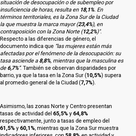
situación de desocupación o de subempleo por
insuficiencia de horas, resulta en
18,1%
. En
términos territoriales, es la Zona Sur de la Ciudad
la que muestra la marca mayor (
23,4%
), en
contraposición con la Zona Norte (
12,2%
)"
.
Respecto a las diferencias de género, el
documento indica que
“las mujeres están más
afectadas por el fenómeno de la desocupación: su
tasa asciende a
8,8%
, mientras que la masculina es
de
6,7%
”
. También se observan disparidades por
barrio, ya que la tasa en la Zona Sur (
10,5%
) supera
al promedio general de la Ciudad (
7,7%
).
Asimismo, las zonas Norte y Centro presentan
tasas de actividad del
65,5%
y
64,8%
respectivamente, junto a tasas de empleo del
61,5%
y
60,1%
, mientras que la Zona Sur muestra
indicadores inferiores, con
58,8%
en actividad y