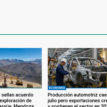
ECONOMÍA
 sellan acuerdo
Producción automotriz cae
 exploración de
julio pero exportaciones c
largüe, Mendoza
y sostienen el sector en 20