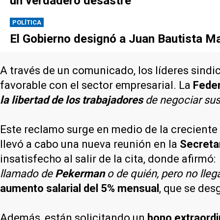
un verdadero desastre"
POLÍTICA
El Gobierno designó a Juan Bautista M
A través de un comunicado, los líderes sindic
favorable con el sector empresarial. La
Fede
la libertad de los trabajadores
de negociar sus 
Este reclamo surge en medio de la creciente t
llevó a cabo una nueva reunión en la
Secretar
insatisfecho al salir de la cita, donde afirmó:
llamado de
Pekerman
o de quién, pero no lle
aumento salarial del 5% mensual
, que se des
Además, están solicitando un
bono extraordi