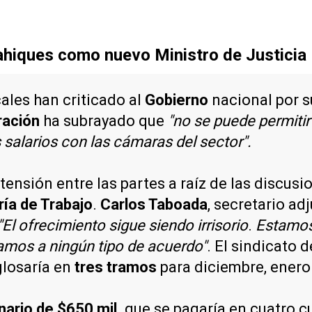
ahiques como nuevo Ministro de Justicia
ales han criticado al
Gobierno
nacional por s
ración
ha subrayado que
"no se puede permitir
salarios con las cámaras del sector".
ensión entre las partes a raíz de las discusio
ía de Trabajo
.
Carlos Taboada
, secretario ad
"El ofrecimiento sigue siendo irrisorio
.
Estamos 
gamos a ningún tipo de acuerdo"
. El sindicato 
glosaría en
tres tramos
para diciembre, enero 
nario de $650 mil,
que se pagaría en cuatro c