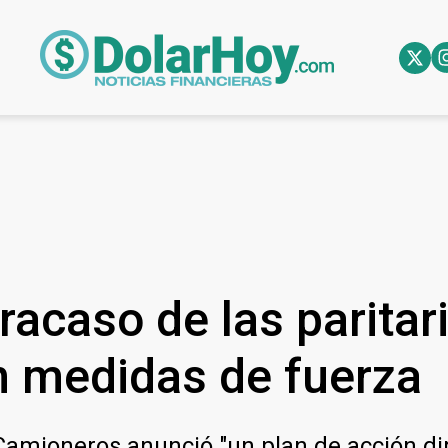
racaso de las paritar
n medidas de fuerza
amioneros anunció "un plan de acción dir