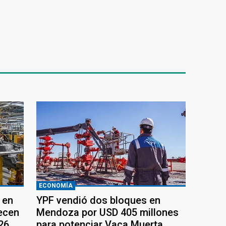
ECONOMÍA
 en
YPF vendió dos bloques en
recen
Mendoza por USD 405 millones
26
para potenciar Vaca Muerta