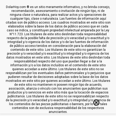
DolarHoy.com ® es un sitio meramente informativo, y no brinda consejo,
recomendación, asesoramiento o invitación de ningún tipo, ni de
ninguna clase o naturaleza, para realizar actos y/u operaciones de
cualquier tipo, clase o naturaleza. Las fuentes de información aquí
citadas son de público acceso. Los cuadros mostrados en este sitio son
elaborados sobre la base de los datos de público acceso que en cada
caso se indica, y constituyen propiedad intelectual amparada por la Ley
N°11.723. Los titulares de este sitio deslindan toda responsabilidad
respecto de la posible falta de precisión y/o veracidad y/o exactitud y/o
integridad y/o vigencia de los datos y/o de las fuentes de información
de público acceso tenidos en consideración para la elaboración del
contenido de este sitio. Los titulares de este sitio no garantizan la
precisión y/o veracidad y/o exactitud y/o integridad y/o vigencia de los
datos mostrados en este sitio. Los titulares de este sitio deslindan toda
responsabilidad respecto del uso que puedan llegar a dar a la
información y/o a los datos incluídos en el contenido de este sitio
quienes accedan a este último. Los titulares de este sitio no se
responabilizan por los eventuales daños patrimoniales y/o perjuicios que
pudieren resultar de decisiones adoptadas sobre la base de los datos
mostrados en este sitio por quienes accedan a este último. Los titulares
de este sitio no mantienen ni poseen ningún tipo de acuerdo,
asociación, alianza o vínculo con los anunciantes que publicitan sus
productos y/o servicios en este sitio más que la locación de espacios
publicitarios. Los titulares de este sitio no se responsabilizan respecto
de la precisión y/o veracidad y/o exactitud y/o integridad y/o vigencia de
los contenidos de las piezas publicitarias o banners, por lo que tales
contenidos son de exclusiva responsabilidad de los respectivos
anunciantes.