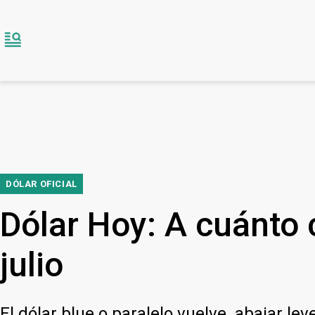
DÓLAR OFICIAL
Dólar Hoy: A cuánto c
julio
El dólar blue o paralelo vuelve abajar 