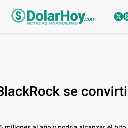
 BlackRock se convirt
 millones al año y podría alcanzar el hit