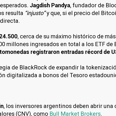
s esperados.
Jagdish Pandya
, fundador de Bl
s resulta
“injusto”
y que, si el precio del Bitc
directa.
124.500
, cerca de su máximo histórico de má
00 millones ingresados en total a los ETF de B
riptomonedas registraron entradas récord de 
ategia de BlackRock de expandir la tokenizació
ón digitalizada a bonos del Tesoro estadoun
in
, los inversores argentinos deben abrir una
Valores (CNV), como
Bull Market Brokers
.