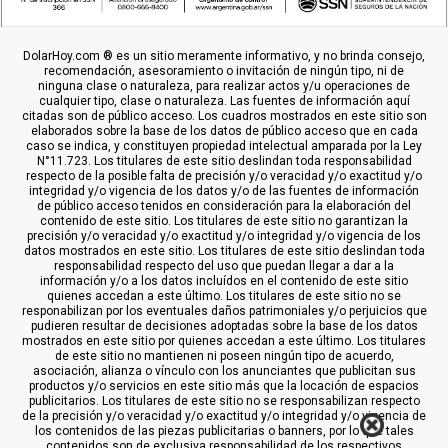
DolarHoy.com ® es un sitio meramente informativo, y no brinda consejo,
recomendación, asesoramiento o invitación de ningún tipo, ni de
ninguna clase o naturaleza, para realizar actos y/u operaciones de
cualquier tipo, clase o naturaleza. Las fuentes de información aquí
citadas son de público acceso. Los cuadros mostrados en este sitio son
elaborados sobre la base de los datos de público acceso que en cada
caso se indica, y constituyen propiedad intelectual amparada por la Ley
N°11.723. Los titulares de este sitio deslindan toda responsabilidad
respecto de la posible falta de precisión y/o veracidad y/o exactitud y/o
integridad y/o vigencia de los datos y/o de las fuentes de información
de público acceso tenidos en consideración para la elaboración del
contenido de este sitio. Los titulares de este sitio no garantizan la
precisión y/o veracidad y/o exactitud y/o integridad y/o vigencia de los
datos mostrados en este sitio. Los titulares de este sitio deslindan toda
responsabilidad respecto del uso que puedan llegar a dar a la
información y/o a los datos incluídos en el contenido de este sitio
quienes accedan a este último. Los titulares de este sitio no se
responabilizan por los eventuales daños patrimoniales y/o perjuicios que
pudieren resultar de decisiones adoptadas sobre la base de los datos
mostrados en este sitio por quienes accedan a este último. Los titulares
de este sitio no mantienen ni poseen ningún tipo de acuerdo,
asociación, alianza o vínculo con los anunciantes que publicitan sus
productos y/o servicios en este sitio más que la locación de espacios
publicitarios. Los titulares de este sitio no se responsabilizan respecto
de la precisión y/o veracidad y/o exactitud y/o integridad y/o vigencia de
los contenidos de las piezas publicitarias o banners, por lo que tales
contenidos son de exclusiva responsabilidad de los respectivos