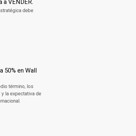
ña a VENDER.
estratégica debe
ta 50% en Wall
edio término, los
 y la expectativa de
rnacional.