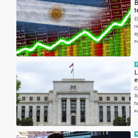
B
t
E
r
a
P
L
e
C
R
h
P