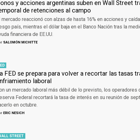
onos y acciones argentinas suben en Wall Street tr
emporal de retenciones al campo
l mercado reaccionó con alzas de hasta 16% en acciones y caíd
iesgo país, mientras el dólar baja en el Banco Nación tras la medi
yuda financiera de EE.UU.
or
SALOMÓN MICHITTE
FED
a FED se prepara para volver a recortar las tasas t
nfriamiento laboral
on un mercado laboral más débil de lo previsto, los operadores
eserva Federal recortará la tasa de interés en su reunión de sep
acerlo en octubre.
or
ERIC NESICH
WALL STREET