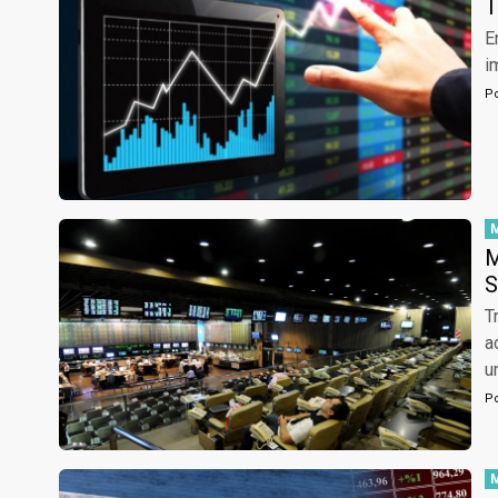
T
E
i
P
M
S
T
a
u
P