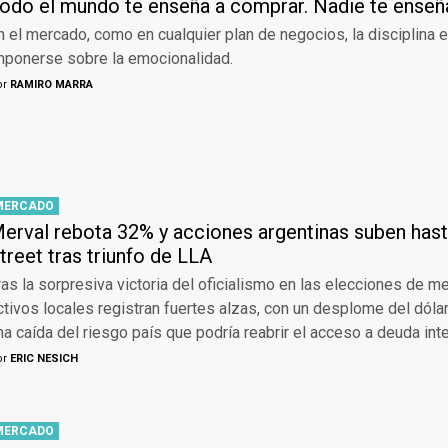
odo el mundo te enseña a comprar. Nadie te ense
n el mercado, como en cualquier plan de negocios, la disciplina 
mponerse sobre la emocionalidad.
or
RAMIRO MARRA
MERCADO
erval rebota 32% y acciones argentinas suben has
treet tras triunfo de LLA
ras la sorpresiva victoria del oficialismo en las elecciones de m
ctivos locales registran fuertes alzas, con un desplome del dólar
na caída del riesgo país que podría reabrir el acceso a deuda inte
or
ERIC NESICH
MERCADO