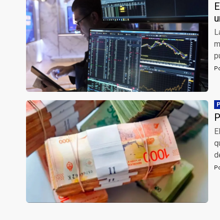
E
u
L
m
p
P
P
E
q
d
P