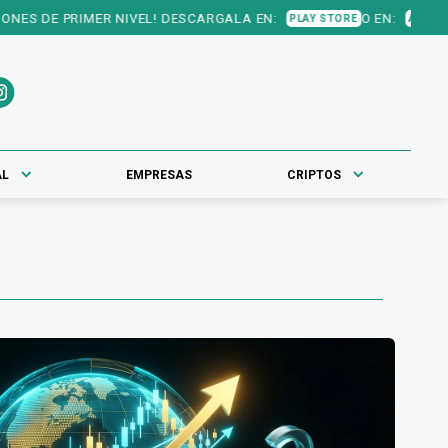
RIMER NIVEL! DESCARGALA EN:
O EN:
PLAY STORE
APP STORE
AL
EMPRESAS
CRIPTOS