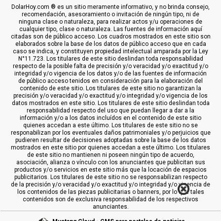
DolarHoy.com ® es un sitio meramente informativo, y no brinda consejo,
recomendación, asesoramiento o invitación de ningún tipo, ni de
ninguna clase o naturaleza, para realizar actos y/u operaciones de
cualquier tipo, clase o naturaleza. Las fuentes de información aquí
citadas son de público acceso. Los cuadros mostrados en este sitio son
elaborados sobre la base de los datos de público acceso que en cada
caso se indica, y constituyen propiedad intelectual amparada por la Ley
N°11.723. Los titulares de este sitio deslindan toda responsabilidad
respecto de la posible falta de precisión y/o veracidad y/o exactitud y/o
integridad y/o vigencia de los datos y/o de las fuentes de información
de público acceso tenidos en consideración para la elaboración del
contenido de este sitio. Los titulares de este sitio no garantizan la
precisión y/o veracidad y/o exactitud y/o integridad y/o vigencia de los
datos mostrados en este sitio. Los titulares de este sitio deslindan toda
responsabilidad respecto del uso que puedan llegar a dar a la
información y/o a los datos incluídos en el contenido de este sitio
quienes accedan a este último. Los titulares de este sitio no se
responabilizan por los eventuales daños patrimoniales y/o perjuicios que
pudieren resultar de decisiones adoptadas sobre la base de los datos
mostrados en este sitio por quienes accedan a este último. Los titulares
de este sitio no mantienen ni poseen ningún tipo de acuerdo,
asociación, alianza o vínculo con los anunciantes que publicitan sus
productos y/o servicios en este sitio más que la locación de espacios
publicitarios. Los titulares de este sitio no se responsabilizan respecto
de la precisión y/o veracidad y/o exactitud y/o integridad y/o vigencia de
los contenidos de las piezas publicitarias o banners, por lo que tales
contenidos son de exclusiva responsabilidad de los respectivos
anunciantes.