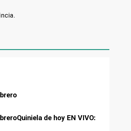
incia.
ebrero
ebreroQuiniela de hoy EN VIVO: