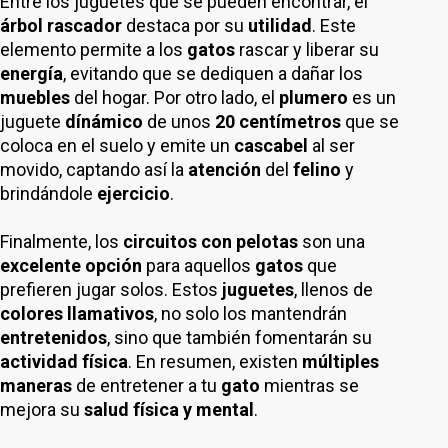
Entre los juguetes que se pueden encontrar, el
árbol rascador
destaca por su
utilidad
. Este
elemento permite a los
gatos
rascar y liberar su
energía
, evitando que se dediquen a dañar los
muebles
del hogar. Por otro lado, el
plumero
es un
juguete
dínámico
de unos
20 centímetros
que se
coloca en el suelo y emite un
cascabel
al ser
movido, captando así la
atención
del
felino
y
brindándole
ejercicio
.
Finalmente, los
circuitos con pelotas
son una
excelente opción
para aquellos
gatos
que
prefieren jugar solos. Estos
juguetes
, llenos de
colores llamativos
, no solo los mantendrán
entretenidos
, sino que también fomentarán su
actividad física
. En resumen, existen
múltiples
maneras
de entretener a tu
gato
mientras se
mejora su
salud física y mental
.