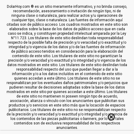
DolarHoy.com ® es un sitio meramente informativo, y no brinda consejo,
recomendación, asesoramiento o invitación de ningún tipo, ni de
ninguna clase o naturaleza, para realizar actos y/u operaciones de
cualquier tipo, clase o naturaleza. Las fuentes de información aquí
citadas son de público acceso. Los cuadros mostrados en este sitio son
elaborados sobre la base de los datos de público acceso que en cada
caso se indica, y constituyen propiedad intelectual amparada por la Ley
N°11.723. Los titulares de este sitio deslindan toda responsabilidad
respecto de la posible falta de precisión y/o veracidad y/o exactitud y/o
integridad y/o vigencia de los datos y/o de las fuentes de información
de público acceso tenidos en consideración para la elaboración del
contenido de este sitio. Los titulares de este sitio no garantizan la
precisión y/o veracidad y/o exactitud y/o integridad y/o vigencia de los
datos mostrados en este sitio. Los titulares de este sitio deslindan toda
responsabilidad respecto del uso que puedan llegar a dar a la
información y/o a los datos incluídos en el contenido de este sitio
quienes accedan a este último. Los titulares de este sitio no se
responabilizan por los eventuales daños patrimoniales y/o perjuicios que
pudieren resultar de decisiones adoptadas sobre la base de los datos
mostrados en este sitio por quienes accedan a este último. Los titulares
de este sitio no mantienen ni poseen ningún tipo de acuerdo,
asociación, alianza o vínculo con los anunciantes que publicitan sus
productos y/o servicios en este sitio más que la locación de espacios
publicitarios. Los titulares de este sitio no se responsabilizan respecto
de la precisión y/o veracidad y/o exactitud y/o integridad y/o vigencia de
los contenidos de las piezas publicitarias o banners, por lo que tales
contenidos son de exclusiva responsabilidad de los respectivos
anunciantes.