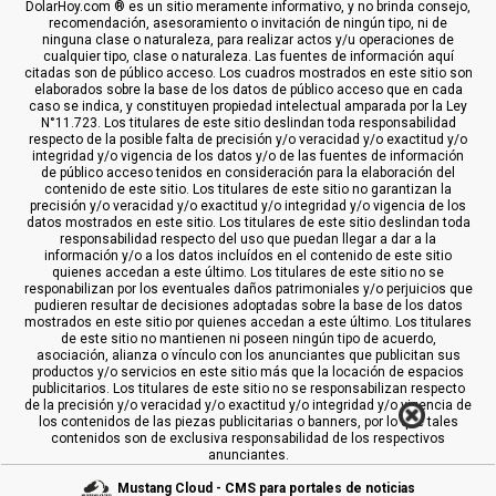
DolarHoy.com ® es un sitio meramente informativo, y no brinda consejo,
recomendación, asesoramiento o invitación de ningún tipo, ni de
ninguna clase o naturaleza, para realizar actos y/u operaciones de
cualquier tipo, clase o naturaleza. Las fuentes de información aquí
citadas son de público acceso. Los cuadros mostrados en este sitio son
elaborados sobre la base de los datos de público acceso que en cada
caso se indica, y constituyen propiedad intelectual amparada por la Ley
N°11.723. Los titulares de este sitio deslindan toda responsabilidad
respecto de la posible falta de precisión y/o veracidad y/o exactitud y/o
integridad y/o vigencia de los datos y/o de las fuentes de información
de público acceso tenidos en consideración para la elaboración del
contenido de este sitio. Los titulares de este sitio no garantizan la
precisión y/o veracidad y/o exactitud y/o integridad y/o vigencia de los
datos mostrados en este sitio. Los titulares de este sitio deslindan toda
responsabilidad respecto del uso que puedan llegar a dar a la
información y/o a los datos incluídos en el contenido de este sitio
quienes accedan a este último. Los titulares de este sitio no se
responabilizan por los eventuales daños patrimoniales y/o perjuicios que
pudieren resultar de decisiones adoptadas sobre la base de los datos
mostrados en este sitio por quienes accedan a este último. Los titulares
de este sitio no mantienen ni poseen ningún tipo de acuerdo,
asociación, alianza o vínculo con los anunciantes que publicitan sus
productos y/o servicios en este sitio más que la locación de espacios
publicitarios. Los titulares de este sitio no se responsabilizan respecto
de la precisión y/o veracidad y/o exactitud y/o integridad y/o vigencia de
los contenidos de las piezas publicitarias o banners, por lo que tales
contenidos son de exclusiva responsabilidad de los respectivos
anunciantes.
Mustang Cloud - CMS para portales de noticias