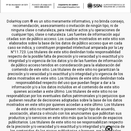
DolarHoy.com ® es un sitio meramente informativo, y no brinda consejo,
recomendación, asesoramiento o invitación de ningún tipo, ni de
ninguna clase o naturaleza, para realizar actos y/u operaciones de
cualquier tipo, clase o naturaleza. Las fuentes de información aquí
citadas son de público acceso. Los cuadros mostrados en este sitio son
elaborados sobre la base de los datos de público acceso que en cada
caso se indica, y constituyen propiedad intelectual amparada por la Ley
N°11.723. Los titulares de este sitio deslindan toda responsabilidad
respecto de la posible falta de precisión y/o veracidad y/o exactitud y/o
integridad y/o vigencia de los datos y/o de las fuentes de información
de público acceso tenidos en consideración para la elaboración del
contenido de este sitio. Los titulares de este sitio no garantizan la
precisión y/o veracidad y/o exactitud y/o integridad y/o vigencia de los
datos mostrados en este sitio. Los titulares de este sitio deslindan toda
responsabilidad respecto del uso que puedan llegar a dar a la
información y/o a los datos incluídos en el contenido de este sitio
quienes accedan a este último. Los titulares de este sitio no se
responabilizan por los eventuales daños patrimoniales y/o perjuicios que
pudieren resultar de decisiones adoptadas sobre la base de los datos
mostrados en este sitio por quienes accedan a este último. Los titulares
de este sitio no mantienen ni poseen ningún tipo de acuerdo,
asociación, alianza o vínculo con los anunciantes que publicitan sus
productos y/o servicios en este sitio más que la locación de espacios
publicitarios. Los titulares de este sitio no se responsabilizan respecto
de la precisión y/o veracidad y/o exactitud y/o integridad y/o vigencia de
los contenidos de las piezas publicitarias o banners, por lo que tales