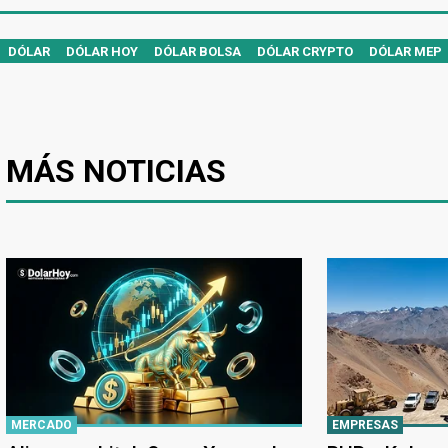
DÓLAR
DÓLAR HOY
DÓLAR BOLSA
DÓLAR CRYPTO
DÓLAR MEP
MÁS NOTICIAS
MERCADO
EMPRESAS