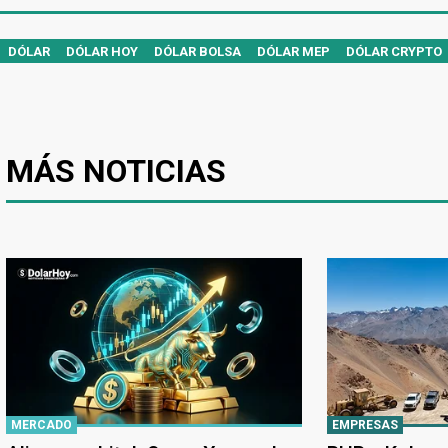
DÓLAR
DÓLAR HOY
DÓLAR BOLSA
DÓLAR MEP
DÓLAR CRYPTO
MÁS NOTICIAS
MERCADO
EMPRESAS