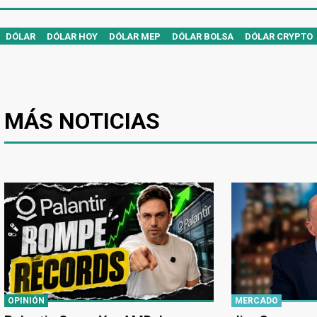
DÓLAR
DÓLAR HOY
DÓLAR MEP
DÓLAR BOLSA
DÓLAR CRYPTO
MÁS NOTICIAS
OPINIÓN
MERCADO