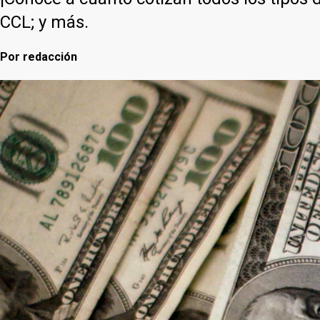
CCL; y más.
Por
redacción