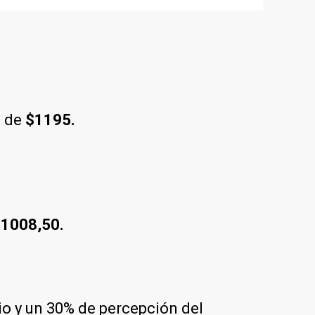
a de
$1195.
1008,50.
rio y un 30% de percepción del