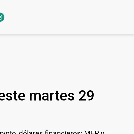
 este martes 29
crypto, dólares financieros: MEP y