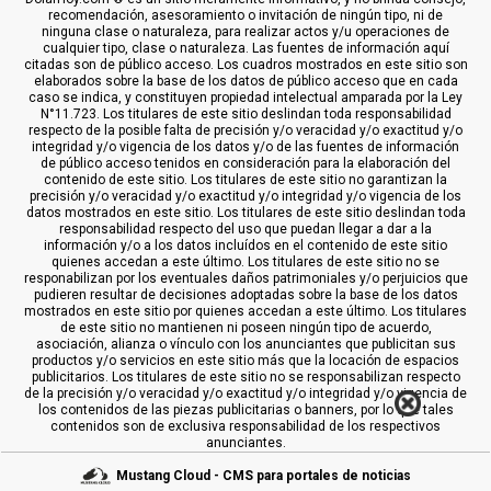
recomendación, asesoramiento o invitación de ningún tipo, ni de
ninguna clase o naturaleza, para realizar actos y/u operaciones de
cualquier tipo, clase o naturaleza. Las fuentes de información aquí
citadas son de público acceso. Los cuadros mostrados en este sitio son
elaborados sobre la base de los datos de público acceso que en cada
caso se indica, y constituyen propiedad intelectual amparada por la Ley
N°11.723. Los titulares de este sitio deslindan toda responsabilidad
respecto de la posible falta de precisión y/o veracidad y/o exactitud y/o
integridad y/o vigencia de los datos y/o de las fuentes de información
de público acceso tenidos en consideración para la elaboración del
contenido de este sitio. Los titulares de este sitio no garantizan la
precisión y/o veracidad y/o exactitud y/o integridad y/o vigencia de los
datos mostrados en este sitio. Los titulares de este sitio deslindan toda
responsabilidad respecto del uso que puedan llegar a dar a la
información y/o a los datos incluídos en el contenido de este sitio
quienes accedan a este último. Los titulares de este sitio no se
responabilizan por los eventuales daños patrimoniales y/o perjuicios que
pudieren resultar de decisiones adoptadas sobre la base de los datos
mostrados en este sitio por quienes accedan a este último. Los titulares
de este sitio no mantienen ni poseen ningún tipo de acuerdo,
asociación, alianza o vínculo con los anunciantes que publicitan sus
productos y/o servicios en este sitio más que la locación de espacios
publicitarios. Los titulares de este sitio no se responsabilizan respecto
de la precisión y/o veracidad y/o exactitud y/o integridad y/o vigencia de
los contenidos de las piezas publicitarias o banners, por lo que tales
contenidos son de exclusiva responsabilidad de los respectivos
anunciantes.
Mustang Cloud - CMS para portales de noticias