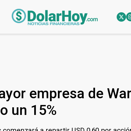
mayor empresa de War
do un 15%
 comenzará a repartir USD 0,60 por acció