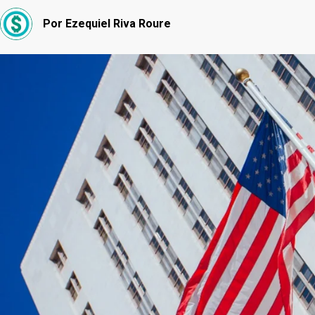
Por
Ezequiel Riva Roure