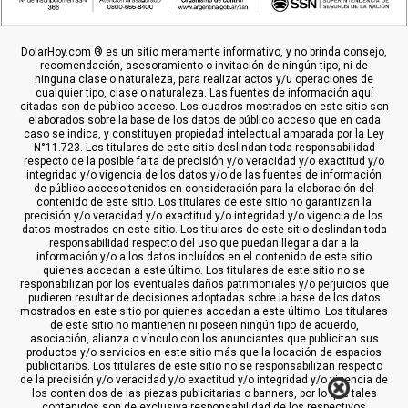
DolarHoy.com ® es un sitio meramente informativo, y no brinda consejo,
recomendación, asesoramiento o invitación de ningún tipo, ni de
ninguna clase o naturaleza, para realizar actos y/u operaciones de
cualquier tipo, clase o naturaleza. Las fuentes de información aquí
citadas son de público acceso. Los cuadros mostrados en este sitio son
elaborados sobre la base de los datos de público acceso que en cada
caso se indica, y constituyen propiedad intelectual amparada por la Ley
N°11.723. Los titulares de este sitio deslindan toda responsabilidad
respecto de la posible falta de precisión y/o veracidad y/o exactitud y/o
integridad y/o vigencia de los datos y/o de las fuentes de información
de público acceso tenidos en consideración para la elaboración del
contenido de este sitio. Los titulares de este sitio no garantizan la
precisión y/o veracidad y/o exactitud y/o integridad y/o vigencia de los
datos mostrados en este sitio. Los titulares de este sitio deslindan toda
responsabilidad respecto del uso que puedan llegar a dar a la
información y/o a los datos incluídos en el contenido de este sitio
quienes accedan a este último. Los titulares de este sitio no se
responabilizan por los eventuales daños patrimoniales y/o perjuicios que
pudieren resultar de decisiones adoptadas sobre la base de los datos
mostrados en este sitio por quienes accedan a este último. Los titulares
de este sitio no mantienen ni poseen ningún tipo de acuerdo,
asociación, alianza o vínculo con los anunciantes que publicitan sus
productos y/o servicios en este sitio más que la locación de espacios
publicitarios. Los titulares de este sitio no se responsabilizan respecto
de la precisión y/o veracidad y/o exactitud y/o integridad y/o vigencia de
los contenidos de las piezas publicitarias o banners, por lo que tales
contenidos son de exclusiva responsabilidad de los respectivos