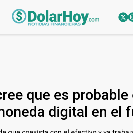
cree que es probable 
oneda digital en el f
de que coexista con el efectivo y ya trabaj