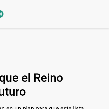
que el Reino
uturo
an en un plan para que este lista