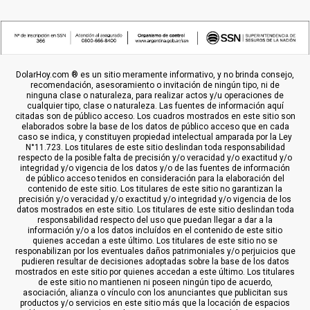
DolarHoy.com ® es un sitio meramente informativo, y no brinda consejo,
recomendación, asesoramiento o invitación de ningún tipo, ni de
ninguna clase o naturaleza, para realizar actos y/u operaciones de
cualquier tipo, clase o naturaleza. Las fuentes de información aquí
citadas son de público acceso. Los cuadros mostrados en este sitio son
elaborados sobre la base de los datos de público acceso que en cada
caso se indica, y constituyen propiedad intelectual amparada por la Ley
N°11.723. Los titulares de este sitio deslindan toda responsabilidad
respecto de la posible falta de precisión y/o veracidad y/o exactitud y/o
integridad y/o vigencia de los datos y/o de las fuentes de información
de público acceso tenidos en consideración para la elaboración del
contenido de este sitio. Los titulares de este sitio no garantizan la
precisión y/o veracidad y/o exactitud y/o integridad y/o vigencia de los
datos mostrados en este sitio. Los titulares de este sitio deslindan toda
responsabilidad respecto del uso que puedan llegar a dar a la
información y/o a los datos incluídos en el contenido de este sitio
quienes accedan a este último. Los titulares de este sitio no se
responabilizan por los eventuales daños patrimoniales y/o perjuicios que
pudieren resultar de decisiones adoptadas sobre la base de los datos
mostrados en este sitio por quienes accedan a este último. Los titulares
de este sitio no mantienen ni poseen ningún tipo de acuerdo,
asociación, alianza o vínculo con los anunciantes que publicitan sus
productos y/o servicios en este sitio más que la locación de espacios