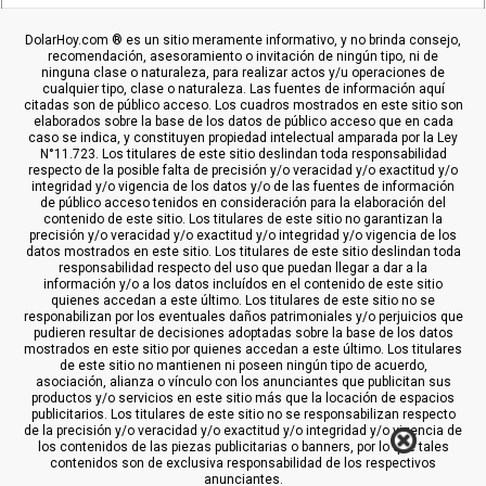
DolarHoy.com ® es un sitio meramente informativo, y no brinda consejo,
recomendación, asesoramiento o invitación de ningún tipo, ni de
ninguna clase o naturaleza, para realizar actos y/u operaciones de
cualquier tipo, clase o naturaleza. Las fuentes de información aquí
citadas son de público acceso. Los cuadros mostrados en este sitio son
elaborados sobre la base de los datos de público acceso que en cada
caso se indica, y constituyen propiedad intelectual amparada por la Ley
N°11.723. Los titulares de este sitio deslindan toda responsabilidad
respecto de la posible falta de precisión y/o veracidad y/o exactitud y/o
integridad y/o vigencia de los datos y/o de las fuentes de información
de público acceso tenidos en consideración para la elaboración del
contenido de este sitio. Los titulares de este sitio no garantizan la
precisión y/o veracidad y/o exactitud y/o integridad y/o vigencia de los
datos mostrados en este sitio. Los titulares de este sitio deslindan toda
responsabilidad respecto del uso que puedan llegar a dar a la
información y/o a los datos incluídos en el contenido de este sitio
quienes accedan a este último. Los titulares de este sitio no se
responabilizan por los eventuales daños patrimoniales y/o perjuicios que
pudieren resultar de decisiones adoptadas sobre la base de los datos
mostrados en este sitio por quienes accedan a este último. Los titulares
de este sitio no mantienen ni poseen ningún tipo de acuerdo,
asociación, alianza o vínculo con los anunciantes que publicitan sus
productos y/o servicios en este sitio más que la locación de espacios
publicitarios. Los titulares de este sitio no se responsabilizan respecto
de la precisión y/o veracidad y/o exactitud y/o integridad y/o vigencia de
los contenidos de las piezas publicitarias o banners, por lo que tales
contenidos son de exclusiva responsabilidad de los respectivos
anunciantes.