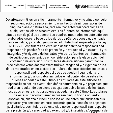
DolarHoy.com ® es un sitio meramente informativo, y no brinda consejo,
recomendación, asesoramiento o invitación de ningún tipo, ni de
ninguna clase o naturaleza, para realizar actos y/u operaciones de
cualquier tipo, clase o naturaleza. Las fuentes de información aquí
citadas son de público acceso. Los cuadros mostrados en este sitio son
elaborados sobre la base de los datos de público acceso que en cada
caso se indica, y constituyen propiedad intelectual amparada por la Ley
N°11.723. Los titulares de este sitio deslindan toda responsabilidad
respecto de la posible falta de precisión y/o veracidad y/o exactitud y/o
integridad y/o vigencia de los datos y/o de las fuentes de información
de público acceso tenidos en consideración para la elaboración del
contenido de este sitio. Los titulares de este sitio no garantizan la
precisión y/o veracidad y/o exactitud y/o integridad y/o vigencia de los
datos mostrados en este sitio. Los titulares de este sitio deslindan toda
responsabilidad respecto del uso que puedan llegar a dar a la
información y/o a los datos incluídos en el contenido de este sitio
quienes accedan a este último. Los titulares de este sitio no se
responabilizan por los eventuales daños patrimoniales y/o perjuicios que
pudieren resultar de decisiones adoptadas sobre la base de los datos
mostrados en este sitio por quienes accedan a este último. Los titulares
de este sitio no mantienen ni poseen ningún tipo de acuerdo,
asociación, alianza o vínculo con los anunciantes que publicitan sus
productos y/o servicios en este sitio más que la locación de espacios
publicitarios. Los titulares de este sitio no se responsabilizan respecto
de la precisión y/o veracidad y/o exactitud y/o integridad y/o vigencia de