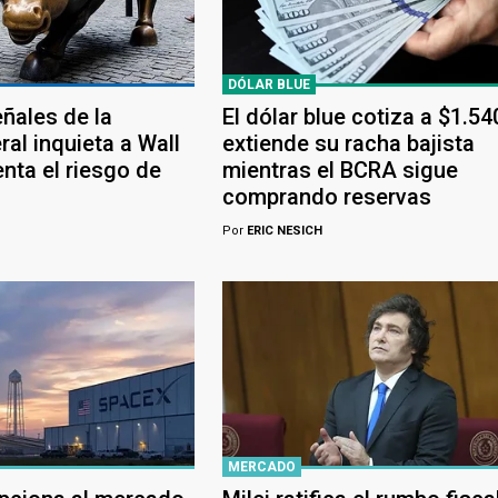
DÓLAR BLUE
eñales de la
El dólar blue cotiza a $1.54
al inquieta a Wall
extiende su racha bajista
nta el riesgo de
mientras el BCRA sigue
comprando reservas
Por
ERIC NESICH
MERCADO