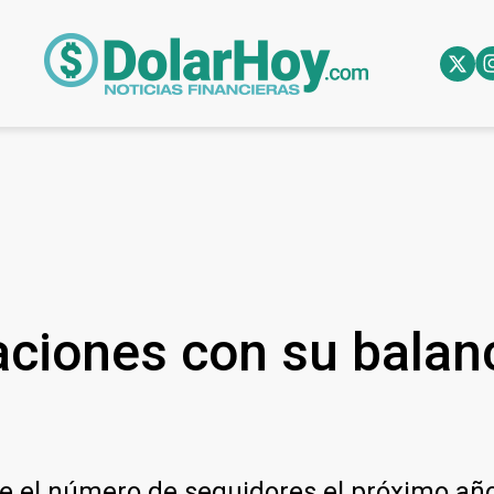
aciones con su balan
te el número de seguidores el próximo año