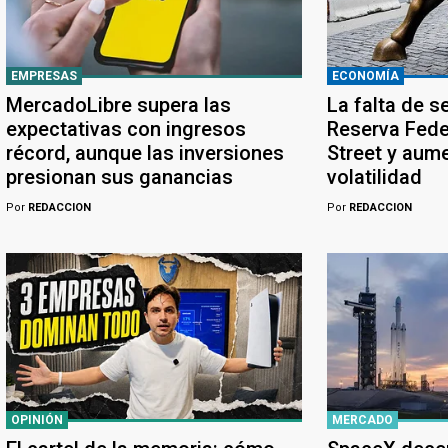
EMPRESAS
ECONOMÍA
MercadoLibre supera las
La falta de s
expectativas con ingresos
Reserva Feder
récord, aunque las inversiones
Street y aume
presionan sus ganancias
volatilidad
Por
REDACCION
Por
REDACCION
OPINIÓN
MERCADO