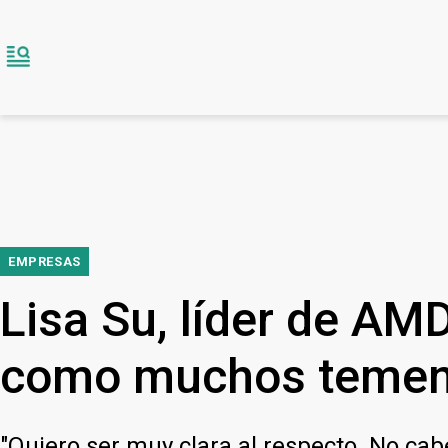
EMPRESAS
Lisa Su, líder de AMD
como muchos teme
"Quiero ser muy clara al respecto. No cab