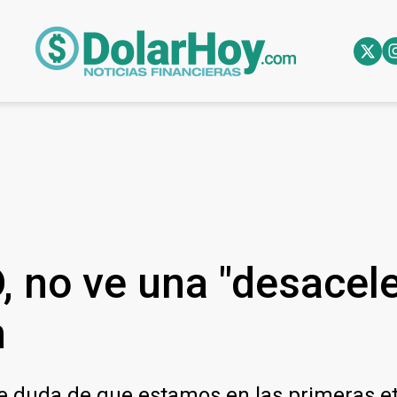
, no ve una "desacele
n
e duda de que estamos en las primeras etap