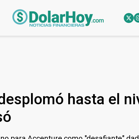
desplomó hasta el ni
só
rno para Accenture como "desafiante" dad