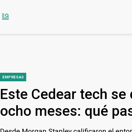
EMPRESAS
Este Cedear tech se 
ocho meses: qué pa
Desde Morgan Stanley calificaron el ento