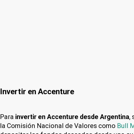
Invertir en Accenture
Para
invertir en Accenture desde Argentina
,
la Comisión Nacional de Valores como
Bull 