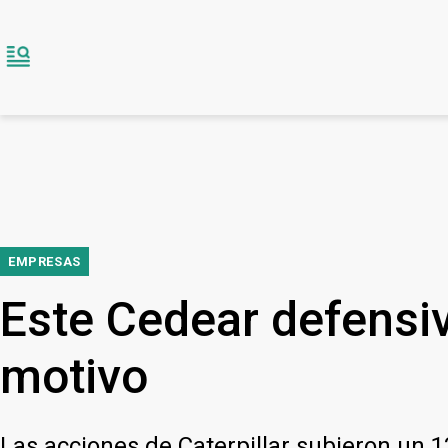
EMPRESAS
Este Cedear defensiv
motivo
Las acciones de Caterpillar subieron un 