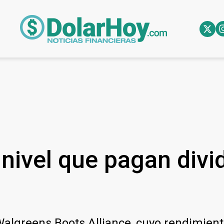
 nivel que pagan div
algreens Boots Alliance, cuyo rendimient