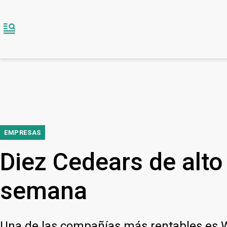
EMPRESAS
Diez Cedears de alto
semana
Una de las compañías más rentables es W