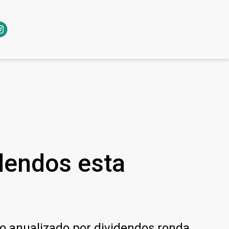
idendos esta
o anualizado por dividendos ronda