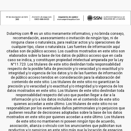
DolarHoy.com ® es un sitio meramente informativo, y no brinda consejo,
recomendación, asesoramiento o invitación de ningún tipo, ni de
ninguna clase o naturaleza, para realizar actos y/u operaciones de
cualquier tipo, clase o naturaleza. Las fuentes de información aquí
citadas son de público acceso. Los cuadros mostrados en este sitio son
elaborados sobre la base de los datos de público acceso que en cada
caso se indica, y constituyen propiedad intelectual amparada por la Ley
N°11.723. Los titulares de este sitio deslindan toda responsabilidad
respecto de la posible falta de precisión y/o veracidad y/o exactitud y/o
integridad y/o vigencia de los datos y/o de las fuentes de información
de público acceso tenidos en consideración para la elaboración del
contenido de este sitio. Los titulares de este sitio no garantizan la
precisión y/o veracidad y/o exactitud y/o integridad y/o vigencia de los
datos mostrados en este sitio. Los titulares de este sitio deslindan toda
responsabilidad respecto del uso que puedan llegar a dar a la
información y/o a los datos incluídos en el contenido de este sitio
quienes accedan a este último. Los titulares de este sitio no se
responabilizan por los eventuales daños patrimoniales y/o perjuicios que
pudieren resultar de decisiones adoptadas sobre la base de los datos
mostrados en este sitio por quienes accedan a este último. Los titulares
de este sitio no mantienen ni poseen ningún tipo de acuerdo,
asociación, alianza o vínculo con los anunciantes que publicitan sus
productos y/o servicios en este sitio más que la locación de espacios