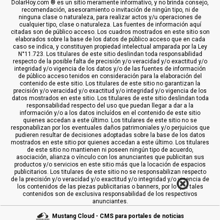
DolarHoy.com ® es un sitio meramente informativo, y no brinda consejo,
recomendación, asesoramiento o invitación de ningún tipo, ni de
ninguna clase o naturaleza, para realizar actos y/u operaciones de
cualquier tipo, clase o naturaleza. Las fuentes de información aquí
citadas son de público acceso. Los cuadros mostrados en este sitio son
elaborados sobre la base de los datos de público acceso que en cada
caso se indica, y constituyen propiedad intelectual amparada por la Ley
N°11.723. Los titulares de este sitio deslindan toda responsabilidad
respecto de la posible falta de precisión y/o veracidad y/o exactitud y/o
integridad y/o vigencia de los datos y/o de las fuentes de información
de público acceso tenidos en consideración para la elaboración del
contenido de este sitio. Los titulares de este sitio no garantizan la
precisión y/o veracidad y/o exactitud y/o integridad y/o vigencia de los
datos mostrados en este sitio. Los titulares de este sitio deslindan toda
responsabilidad respecto del uso que puedan llegar a dar a la
información y/o a los datos incluídos en el contenido de este sitio
quienes accedan a este último. Los titulares de este sitio no se
responabilizan por los eventuales daños patrimoniales y/o perjuicios que
pudieren resultar de decisiones adoptadas sobre la base de los datos
mostrados en este sitio por quienes accedan a este último. Los titulares
de este sitio no mantienen ni poseen ningún tipo de acuerdo,
asociación, alianza o vínculo con los anunciantes que publicitan sus
productos y/o servicios en este sitio más que la locación de espacios
publicitarios. Los titulares de este sitio no se responsabilizan respecto
de la precisión y/o veracidad y/o exactitud y/o integridad y/o vigencia de
los contenidos de las piezas publicitarias o banners, por lo que tales
contenidos son de exclusiva responsabilidad de los respectivos
anunciantes.
Mustang Cloud - CMS para portales de noticias