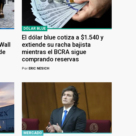
DÓLAR BLUE
El dólar blue cotiza a $1.540 y
Wall
extiende su racha bajista
de
mientras el BCRA sigue
comprando reservas
Por
ERIC NESICH
MERCADO