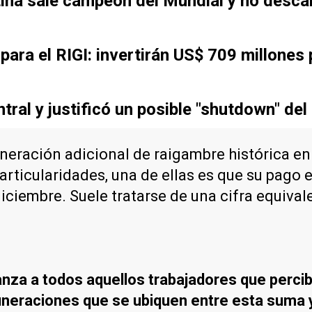
tina sale campeón del Mundial y no desca
ara el RIGI: invertirán US$ 709 millones 
tral y justificó un posible "shutdown" del
ración adicional de raigambre histórica en d
ticularidades, una de ellas es que su pago 
diciembre. Suele tratarse de una cifra equival
anza a todos aquellos trabajadores que percib
uneraciones que se ubiquen entre esta suma 