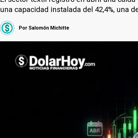
una capacidad instalada del 42,4%, una de
Por
Salomón Michitte