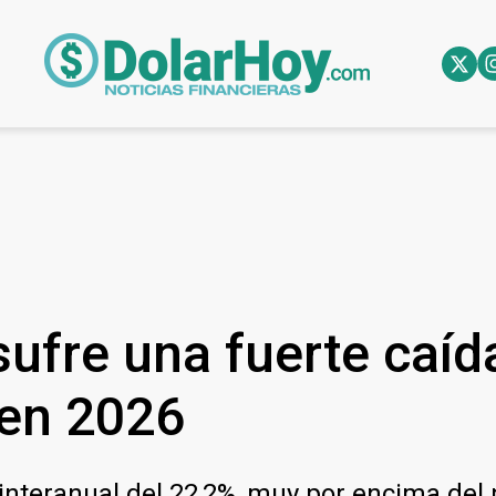
 sufre una fuerte caí
 en 2026
da interanual del 22,2%, muy por encima del