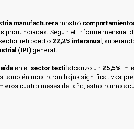
stria manufacturera
mostró
comportamientos
más pronunciadas. Según el informe mensual d
l sector retrocedió
22,2% interanual
, superand
strial (IPI)
general.
caída
en el
sector textil
alcanzó un
25,5%
, mi
os también mostraron bajas significativas: pr
imeros cuatro meses del año, estas ramas ac