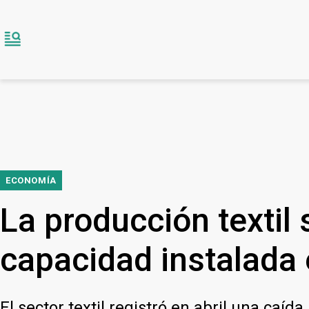
ECONOMÍA
La producción textil
capacidad instalada
El sector textil registró en abril una caí