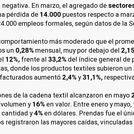
negativa. En marzo, el agregado de
sectores 
na pérdida de
14.000
puestos respecto a marz
4.000 empleos formales, según datos de la Se
n comportamiento más moderado que el prome
os un
0,28%
mensual, muy por debajo del
2,1
el
12%,
frente al
33,2%
del índice general de
as, donde los productos textiles subieron un
nufacturados aumentó
2,4%
y
31,1%,
respectiv
iones de la cadena textil alcanzaron en mayo
 volumen y
16%
en valor. Entre enero y mayo,
 cantidad y
4%
en dólares. Prendas fue el ún
dos registraron las mayores caídas, vinculad