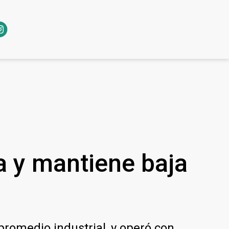
da y mantiene baja
 promedio industrial, y operó con