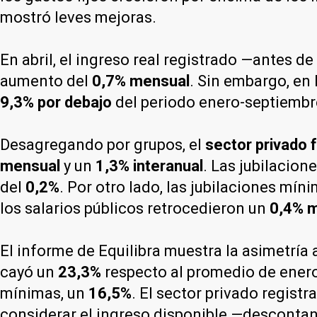
mostró leves mejoras.
En abril, el ingreso real registrado —antes 
aumento del
0,7% mensual
. Sin embargo, en
9,3% por debajo
del periodo enero-septiembr
Desagregando por grupos, el
sector privado
mensual
y un
1,3% interanual
. Las jubilacio
del
0,2%
. Por otro lado, las jubilaciones m
los salarios públicos retrocedieron un
0,4% 
El informe de Equilibra muestra la asimetría 
cayó un
23,3%
respecto al promedio de enero
mínimas, un
16,5%
. El sector privado regis
considerar el ingreso disponible —descontand