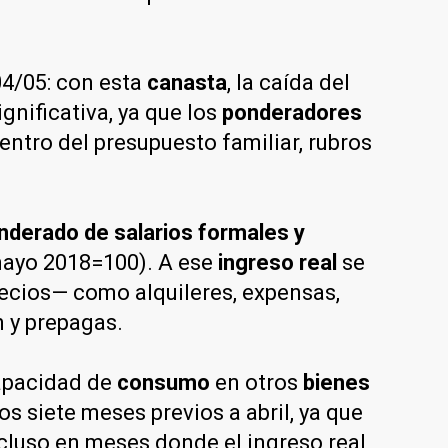
04/05: con esta
canasta
, la caída del
ignificativa, ya que los
ponderadores
entro del presupuesto familiar, rubros
derado de salarios formales y
mayo 2018=100). A ese
ingreso real
se
recios— como alquileres, expensas,
n y prepagas.
capacidad de
consumo
en otros
bienes
os siete meses previos a abril, ya que
ncluso en meses donde el ingreso real