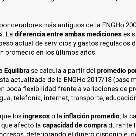
os ponderadores más antiguos de la ENGHo 20
%
. La
diferencia entre ambas mediciones
es s
peso actual de servicios y gastos regulados d
n promedio en los últimos años.
ja
Equilibra
se calcula a partir del
promedio pon
asta actualizada de la ENGHo 2017/18 (base 
n poca flexibilidad frente a variaciones de p
gua, telefonía, internet, transporte, educació
 que los
ingresos
o la
inflación promedio
, la 
 que afectó la
capacidad de compra
durante l
ingresos, deteriorando el dinero disponible i