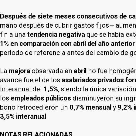
Después de siete meses consecutivos de ca
mano después de cubrir gastos fijos— aume
fin a una
tendencia negativa
que se había ex
1% en comparación con abril del año anterior
periodo de referencia antes del cambio de g
La
mejora
observada en
abril
no fue homogén
avance fue el de los
asalariados privados fo
interanual del
1,5%
, siendo la única variació
los
empleados públicos
disminuyeron su ingr
bono retrocedieron un
0,7% mensual
y
9,2% i
3,5% interanual
.
NOTAS RELACIONADAS