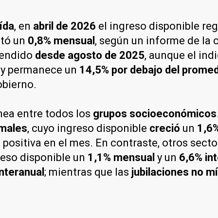
ída
, en
abril de 2026
el ingreso disponible re
ntó un
0,8% mensual
, según un informe de la
tendido
desde agosto de 2025
, aunque el ind
y permanece un
14,5% por debajo del prome
obierno.
ea entre todos los
grupos socioeconómicos
rmales
, cuyo ingreso disponible
creció
un
1,6
n positiva en el mes. En contraste, otros sec
eso disponible un
1,1% mensual
y un
6,6% in
nteranual
; mientras que las
jubilaciones no 