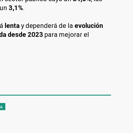
 un
3,1%
.
rá
lenta
y dependerá de la
evolución
ada desde 2023
para mejorar el
AL