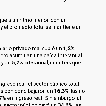
nque a un ritmo menor, con un
 y el promedio total se mantiene un
lario privado real subió un
1,2%
ero acumulan una caída interanual
y un
5,2% interanual
, mientras que
reso real, el sector público total
as con bono bajaron un
16,3%
; las no
,7%
en ingreso real. Sin embargo, al
el sector público cayó un
34,6%
, las