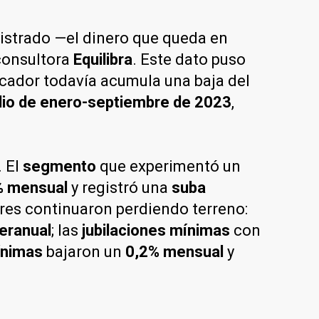
gistrado —el dinero que queda en
 consultora
Equilibra
. Este dato puso
icador todavía acumula una baja del
dio de enero-septiembre de 2023
,
. El
segmento
que experimentó un
% mensual
y registró una
suba
tores continuaron perdiendo terreno:
teranual
; las
jubilaciones mínimas
con
mínimas
bajaron un
0,2% mensual
y