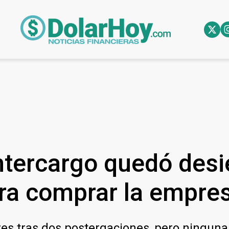
Intercargo quedó desi
ara comprar la empre
ves tras dos postergaciones, pero ninguna