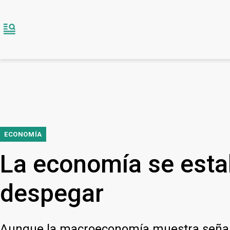
ECONOMÍA
La economía se estab
despegar
Aunque la macroeconomía muestra señales