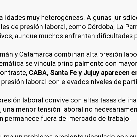
ealidades muy heterogéneas. Algunas jurisdi
eles de presión laboral, como Córdoba, La Pamp
ivos, aunque muchos enfrentan dificultades p
mán y Catamarca combinan alta presión labor
blemática se vincula principalmente con mayo
contraste,
CABA, Santa Fe y Jujuy aparecen en
 presión laboral con elevados niveles de par
resión laboral convive con altas tasas de in
s, una menor tensión laboral no necesariamen
ón permanece fuera del mercado de trabajo.
 suma un problema creciente vinculado con su