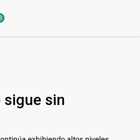
 sigue sin
ntinúa exhibiendo altos niveles