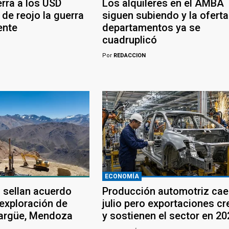
erra a los USD
Los alquileres en el AMBA
 de reojo la guerra
siguen subiendo y la oferta
ente
departamentos ya se
cuadruplicó
Por
REDACCION
ECONOMÍA
 sellan acuerdo
Producción automotriz cae
 exploración de
julio pero exportaciones c
largüe, Mendoza
y sostienen el sector en 20