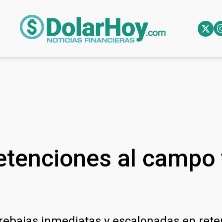
etenciones al campo y
ebajas inmediatas y escalonadas en retenc