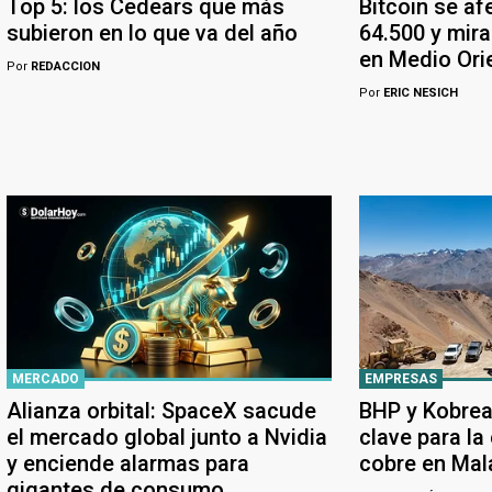
Top 5: los Cedears que más
Bitcoin se af
subieron en lo que va del año
64.500 y mira
en Medio Ori
Por
REDACCION
Por
ERIC NESICH
MERCADO
EMPRESAS
Alianza orbital: SpaceX sacude
BHP y Kobrea
el mercado global junto a Nvidia
clave para la
y enciende alarmas para
cobre en Ma
gigantes de consumo