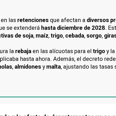
n
en las
retenciones
que afectan a
diversos p
ue se extenderá
hasta diciembre de 2028
. Es
tivas de soja
,
maíz
,
trigo
,
cebada
,
sorgo
,
gira
ura la
rebaja
en las alícuotas para el
trigo
y l
plicaba hasta ahora. Además, el decreto rede
olas
,
almidones
y
malta
, ajustando las tasas