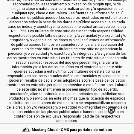
recomendación, asesoramiento o invitación de ningún tipo, ni de
ninguna clase o naturaleza, para realizar actos y/u operaciones de
cualquier tipo, clase o naturaleza. Las fuentes de información aquí
citadas son de público acceso. Los cuadros mostrados en este sitio son
elaborados sobre la base de los datos de público acceso que en cada
caso se indica, y constituyen propiedad intelectual amparada por la Ley
N°11.723. Los titulares de este sitio deslindan toda responsabilidad
respecto de la posible falta de precisión y/o veracidad y/o exactitud y/o
integridad y/o vigencia de los datos y/o de las fuentes de información
de público acceso tenidos en consideración para la elaboración del
contenido de este sitio. Los titulares de este sitio no garantizan la
precisión y/o veracidad y/o exactitud y/o integridad y/o vigencia de los
datos mostrados en este sitio. Los titulares de este sitio deslindan toda
responsabilidad respecto del uso que puedan llegar a dar a la
información y/o a los datos incluídos en el contenido de este sitio
quienes accedan a este último. Los titulares de este sitio no se
responabilizan por los eventuales daños patrimoniales y/o perjuicios que
pudieren resultar de decisiones adoptadas sobre la base de los datos
mostrados en este sitio por quienes accedan a este último. Los titulares
de este sitio no mantienen ni poseen ningún tipo de acuerdo,
asociación, alianza o vínculo con los anunciantes que publicitan sus
productos y/o servicios en este sitio más que la locación de espacios
publicitarios. Los titulares de este sitio no se responsabilizan respecto
de la precisión y/o veracidad y/o exactitud y/o integridad y/o vigencia de
los contenidos de las piezas publicitarias o banners, por lo que tales
contenidos son de exclusiva responsabilidad de los respectivos
anunciantes.
Mustang Cloud - CMS para portales de noticias