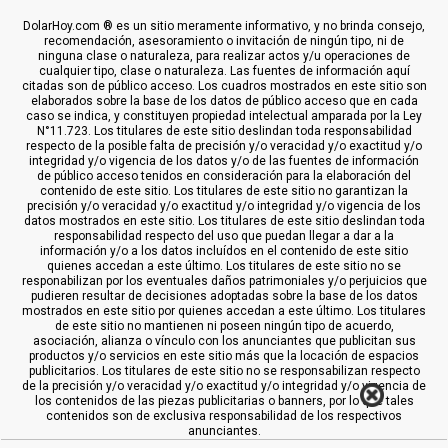
DolarHoy.com ® es un sitio meramente informativo, y no brinda consejo,
recomendación, asesoramiento o invitación de ningún tipo, ni de
ninguna clase o naturaleza, para realizar actos y/u operaciones de
cualquier tipo, clase o naturaleza. Las fuentes de información aquí
citadas son de público acceso. Los cuadros mostrados en este sitio son
elaborados sobre la base de los datos de público acceso que en cada
caso se indica, y constituyen propiedad intelectual amparada por la Ley
N°11.723. Los titulares de este sitio deslindan toda responsabilidad
respecto de la posible falta de precisión y/o veracidad y/o exactitud y/o
integridad y/o vigencia de los datos y/o de las fuentes de información
de público acceso tenidos en consideración para la elaboración del
contenido de este sitio. Los titulares de este sitio no garantizan la
precisión y/o veracidad y/o exactitud y/o integridad y/o vigencia de los
datos mostrados en este sitio. Los titulares de este sitio deslindan toda
responsabilidad respecto del uso que puedan llegar a dar a la
información y/o a los datos incluídos en el contenido de este sitio
quienes accedan a este último. Los titulares de este sitio no se
responabilizan por los eventuales daños patrimoniales y/o perjuicios que
pudieren resultar de decisiones adoptadas sobre la base de los datos
mostrados en este sitio por quienes accedan a este último. Los titulares
de este sitio no mantienen ni poseen ningún tipo de acuerdo,
asociación, alianza o vínculo con los anunciantes que publicitan sus
productos y/o servicios en este sitio más que la locación de espacios
publicitarios. Los titulares de este sitio no se responsabilizan respecto
de la precisión y/o veracidad y/o exactitud y/o integridad y/o vigencia de
los contenidos de las piezas publicitarias o banners, por lo que tales
contenidos son de exclusiva responsabilidad de los respectivos
anunciantes.