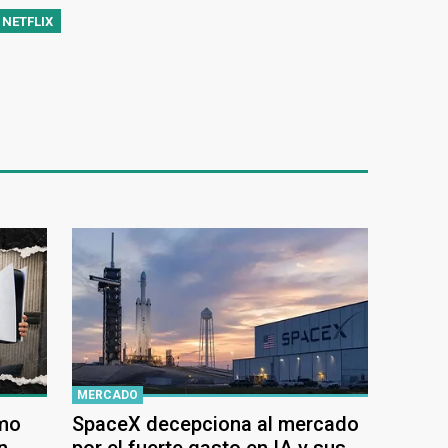
 NETFLIX
MERCADO
ómo
SpaceX decepciona al mercado
n
por el fuerte gasto en IA y sus