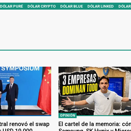
DÓLAR PURÉ
DÓLAR CRYPTO
DÓLAR BLUE
DÓLAR LINKED
DÓLAR
OPINIÓN
tral renovó el swap
El cartel de la memoria: c
r USD 19.000
Samsung, SK Hynix y Micro