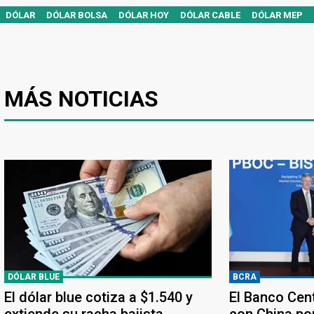
DÓLAR
DÓLAR BOLSA
DÓLAR HOY
DÓLAR CABLE
DÓLAR MEP
MÁS NOTICIAS
DÓLAR BLUE
BCRA
El dólar blue cotiza a $1.540 y
El Banco Cen
extiende su racha bajista
con China po