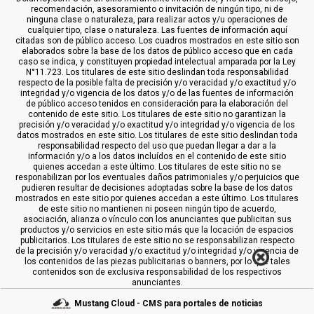
recomendación, asesoramiento o invitación de ningún tipo, ni de
ninguna clase o naturaleza, para realizar actos y/u operaciones de
cualquier tipo, clase o naturaleza. Las fuentes de información aquí
citadas son de público acceso. Los cuadros mostrados en este sitio son
elaborados sobre la base de los datos de público acceso que en cada
caso se indica, y constituyen propiedad intelectual amparada por la Ley
N°11.723. Los titulares de este sitio deslindan toda responsabilidad
respecto de la posible falta de precisión y/o veracidad y/o exactitud y/o
integridad y/o vigencia de los datos y/o de las fuentes de información
de público acceso tenidos en consideración para la elaboración del
contenido de este sitio. Los titulares de este sitio no garantizan la
precisión y/o veracidad y/o exactitud y/o integridad y/o vigencia de los
datos mostrados en este sitio. Los titulares de este sitio deslindan toda
responsabilidad respecto del uso que puedan llegar a dar a la
información y/o a los datos incluídos en el contenido de este sitio
quienes accedan a este último. Los titulares de este sitio no se
responabilizan por los eventuales daños patrimoniales y/o perjuicios que
pudieren resultar de decisiones adoptadas sobre la base de los datos
mostrados en este sitio por quienes accedan a este último. Los titulares
de este sitio no mantienen ni poseen ningún tipo de acuerdo,
asociación, alianza o vínculo con los anunciantes que publicitan sus
productos y/o servicios en este sitio más que la locación de espacios
publicitarios. Los titulares de este sitio no se responsabilizan respecto
de la precisión y/o veracidad y/o exactitud y/o integridad y/o vigencia de
los contenidos de las piezas publicitarias o banners, por lo que tales
contenidos son de exclusiva responsabilidad de los respectivos
anunciantes.
Mustang Cloud - CMS para portales de noticias