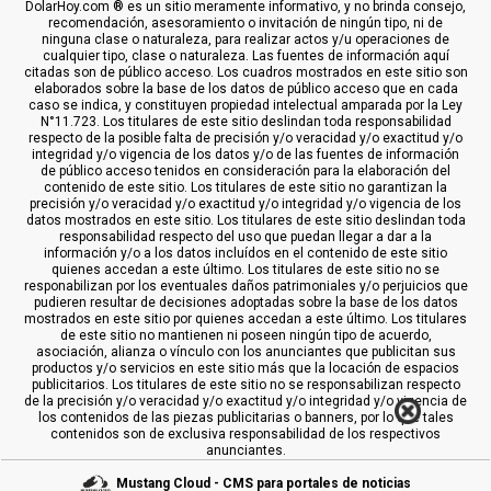
DolarHoy.com ® es un sitio meramente informativo, y no brinda consejo,
recomendación, asesoramiento o invitación de ningún tipo, ni de
ninguna clase o naturaleza, para realizar actos y/u operaciones de
cualquier tipo, clase o naturaleza. Las fuentes de información aquí
citadas son de público acceso. Los cuadros mostrados en este sitio son
elaborados sobre la base de los datos de público acceso que en cada
caso se indica, y constituyen propiedad intelectual amparada por la Ley
N°11.723. Los titulares de este sitio deslindan toda responsabilidad
respecto de la posible falta de precisión y/o veracidad y/o exactitud y/o
integridad y/o vigencia de los datos y/o de las fuentes de información
de público acceso tenidos en consideración para la elaboración del
contenido de este sitio. Los titulares de este sitio no garantizan la
precisión y/o veracidad y/o exactitud y/o integridad y/o vigencia de los
datos mostrados en este sitio. Los titulares de este sitio deslindan toda
responsabilidad respecto del uso que puedan llegar a dar a la
información y/o a los datos incluídos en el contenido de este sitio
quienes accedan a este último. Los titulares de este sitio no se
responabilizan por los eventuales daños patrimoniales y/o perjuicios que
pudieren resultar de decisiones adoptadas sobre la base de los datos
mostrados en este sitio por quienes accedan a este último. Los titulares
de este sitio no mantienen ni poseen ningún tipo de acuerdo,
asociación, alianza o vínculo con los anunciantes que publicitan sus
productos y/o servicios en este sitio más que la locación de espacios
publicitarios. Los titulares de este sitio no se responsabilizan respecto
de la precisión y/o veracidad y/o exactitud y/o integridad y/o vigencia de
los contenidos de las piezas publicitarias o banners, por lo que tales
contenidos son de exclusiva responsabilidad de los respectivos
anunciantes.
Mustang Cloud - CMS para portales de noticias