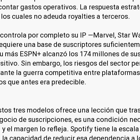
ontar gastos operativos. La respuesta estraté
los cuales no adeuda royalties a terceros.
 controla por completo su IP —Marvel, Star War
 requiere una base de suscriptores suficient
u más ESPN+ alcanzó los 174 millones de sus
sitivo. Sin embargo, los riesgos del sector p
nte la guerra competitiva entre plataformas y 
os que antes era predecible.
estos tres modelos ofrece una lección que tra
egocio de suscripciones, es una condición ne
 y el margen lo refleja. Spotify tiene la escal
n la capacidad de reducir esa dependencia a l