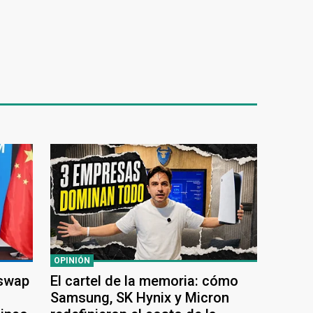
OPINIÓN
 swap
El cartel de la memoria: cómo
Samsung, SK Hynix y Micron