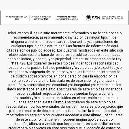
DolarHoy.com ® es un sitio meramente informativo, y no brinda consejo,
recomendación, asesoramiento o invitación de ningún tipo, ni de
ninguna clase o naturaleza, para realizar actos y/u operaciones de
cualquier tipo, clase o naturaleza. Las fuentes de información aquí
citadas son de público acceso. Los cuadros mostrados en este sitio son
elaborados sobre la base de los datos de público acceso que en cada
caso se indica, y constituyen propiedad intelectual amparada por la Ley
N°11.723. Los titulares de este sitio deslindan toda responsabilidad
respecto de la posible falta de precisión y/o veracidad y/o exactitud y/o
integridad y/o vigencia de los datos y/o de las fuentes de información
de público acceso tenidos en consideración para la elaboración del
contenido de este sitio. Los titulares de este sitio no garantizan la
precisión y/o veracidad y/o exactitud y/o integridad y/o vigencia de los
datos mostrados en este sitio. Los titulares de este sitio deslindan toda
responsabilidad respecto del uso que puedan llegar a dar a la
información y/o a los datos incluídos en el contenido de este sitio
quienes accedan a este último. Los titulares de este sitio no se
responabilizan por los eventuales daños patrimoniales y/o perjuicios que
pudieren resultar de decisiones adoptadas sobre la base de los datos
mostrados en este sitio por quienes accedan a este último. Los titulares
de este sitio no mantienen ni poseen ningún tipo de acuerdo,
asociación, alianza o vínculo con los anunciantes que publicitan sus
productos y/o servicios en este sitio más que la locación de espacios