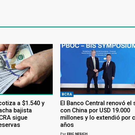
BCRA
 cotiza a $1.540 y
El Banco Central renovó el
acha bajista
con China por USD 19.000
BCRA sigue
millones y lo extendió por 
eservas
años
Por
ERIC NESICH